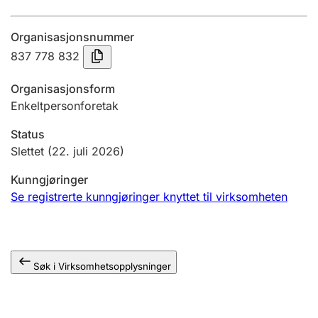
Årsregnskap
Organisasjonsnummer
Innsending og forsinkelsesgebyr
837 778 832
Organisasjonsform
Tinglysing
Enkeltpersonforetak
Status
Jeger
Slettet
(22. juli 2026)
Betaling og jegeravgiftskort
Kunngjøringer
Se registrerte kunngjøringer knyttet til virksomheten
Ektepaktveileder
Søk i Virksomhetsopplysninger
Offentlig sektor