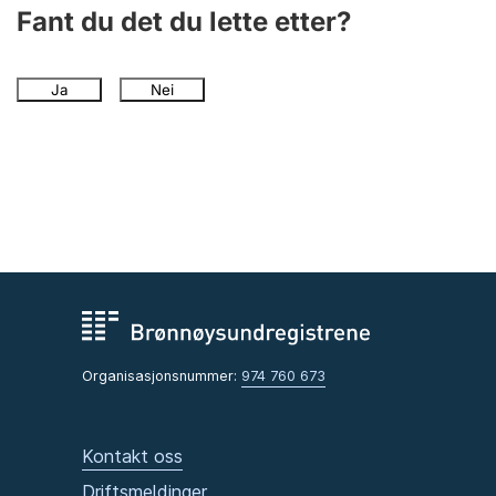
Andre tema
Fant du det du lette etter?
Ja
Nei
Organisasjonsnummer:
974 760 673
Kontakt oss
Driftsmeldinger