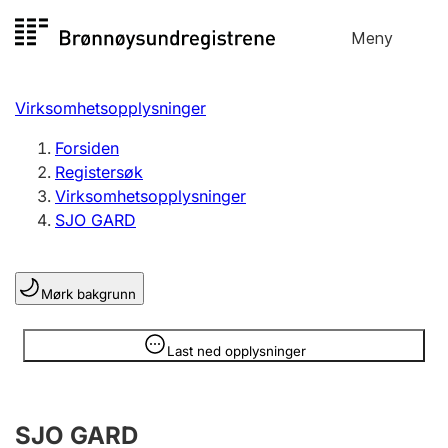
Hopp
Meny
Registersøk
til
Søk
Velg språk
innhold
Virksomhetsopplysninger
Aksjeselskap
Registrere, endre, slette
Forsiden
Registersøk
Virksomhetsopplysninger
Enkeltpersonforetak
SJO GARD
Registrere, endre, slette
Mørk bakgrunn
Lag og forening
Registrere, endre, slette
Opplysninger er skjult
Last ned opplysninger
Flere organisasjonsformer
SJO GARD