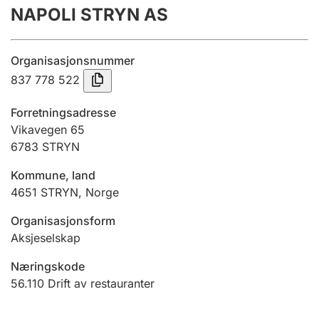
NAPOLI STRYN AS
Årsregnskap
Innsending og forsinkelsesgebyr
Organisasjonsnummer
837 778 522
Tinglysing
Forretningsadresse
Vikavegen 65
6783
STRYN
Jeger
Betaling og jegeravgiftskort
Kommune, land
4651
STRYN
,
Norge
Ektepaktveileder
Organisasjonsform
Aksjeselskap
Næringskode
Offentlig sektor
56.110
Drift av restauranter