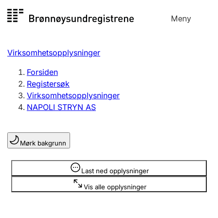
Hopp
Meny
Registersøk
til
Søk
Velg språk
innhold
Virksomhetsopplysninger
Aksjeselskap
Registrere, endre, slette
Forsiden
Registersøk
Virksomhetsopplysninger
Enkeltpersonforetak
NAPOLI STRYN AS
Registrere, endre, slette
Mørk bakgrunn
Lag og forening
Registrere, endre, slette
Opplysninger er skjult
Last ned opplysninger
Vis alle opplysninger
Flere organisasjonsformer