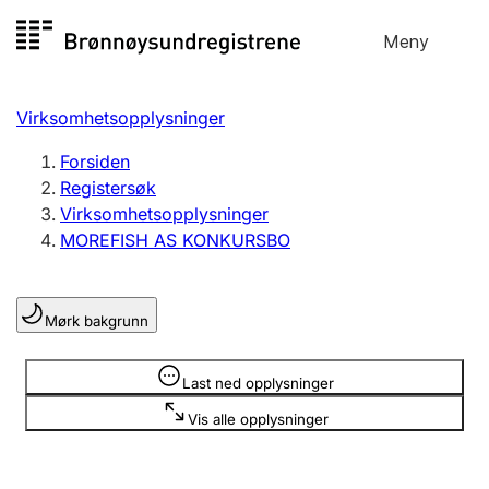
Hopp
Meny
Registersøk
til
Søk
Velg språk
innhold
Virksomhetsopplysninger
Aksjeselskap
Registrere, endre, slette
Forsiden
Registersøk
Virksomhetsopplysninger
Enkeltpersonforetak
MOREFISH AS KONKURSBO
Registrere, endre, slette
Mørk bakgrunn
Lag og forening
Registrere, endre, slette
Opplysninger er skjult
Last ned opplysninger
Vis alle opplysninger
Flere organisasjonsformer