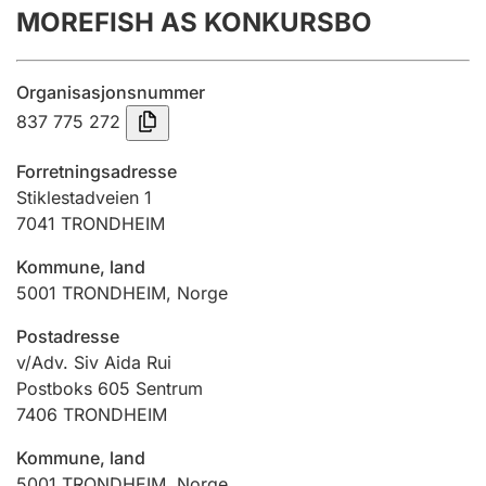
MOREFISH AS KONKURSBO
Årsregnskap
Innsending og forsinkelsesgebyr
Organisasjonsnummer
837 775 272
Tinglysing
Forretningsadresse
Stiklestadveien 1
7041
TRONDHEIM
Jeger
Betaling og jegeravgiftskort
Kommune, land
5001
TRONDHEIM
,
Norge
Ektepaktveileder
Postadresse
v/Adv. Siv Aida Rui
Postboks 605 Sentrum
7406
TRONDHEIM
Offentlig sektor
Kommune, land
5001
TRONDHEIM
,
Norge