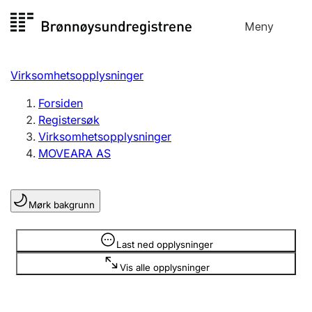
Hopp
Meny
Registersøk
til
Søk
Velg språk
innhold
Virksomhetsopplysninger
Aksjeselskap
Registrere, endre, slette
Forsiden
Registersøk
Virksomhetsopplysninger
Enkeltpersonforetak
MOVEARA AS
Registrere, endre, slette
Mørk bakgrunn
Lag og forening
Registrere, endre, slette
Opplysninger er skjult
Last ned opplysninger
Vis alle opplysninger
Flere organisasjonsformer