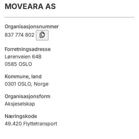
MOVEARA AS
Årsregnskap
Innsending og forsinkelsesgebyr
Organisasjonsnummer
837 774 802
Tinglysing
Forretningsadresse
Lørenveien 64B
0585
OSLO
Jeger
Betaling og jegeravgiftskort
Kommune, land
0301
OSLO
,
Norge
Ektepaktveileder
Organisasjonsform
Aksjeselskap
Næringskode
Offentlig sektor
49.420
Flyttetransport