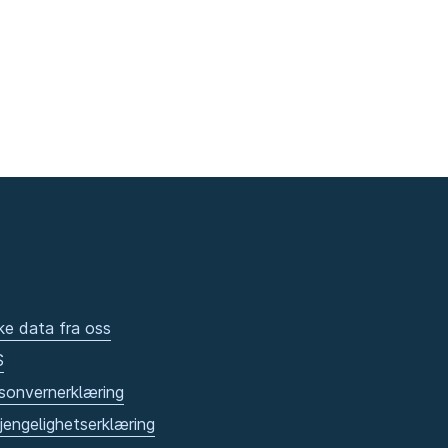
ke data fra oss
S
sonvernerklæring
gjengelighetserklæring