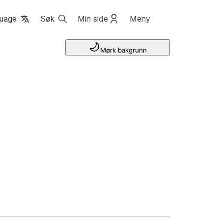
uage
Søk
Min side
Meny
Mørk bakgrunn