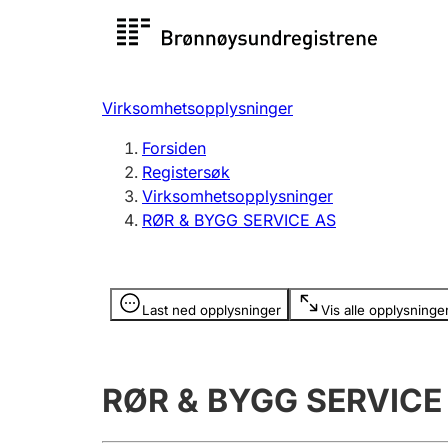
Registersøk
Aksjesel
Registrer
Virksomhetsopplysninger
Lag og forening
Flere
Forsiden
Registrere, endre, slette
organisa
Registersøk
Virksomhetsopplysninger
RØR & BYGG SERVICE AS
Tinglysing
Jeger
Betaling 
Opplysninger er skjult
Last ned opplysninger
Vis alle opplysninge
Offentlig sektor
Andre t
RØR & BYGG SERVICE