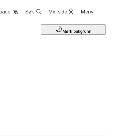
uage
Søk
Min side
Meny
Mørk bakgrunn