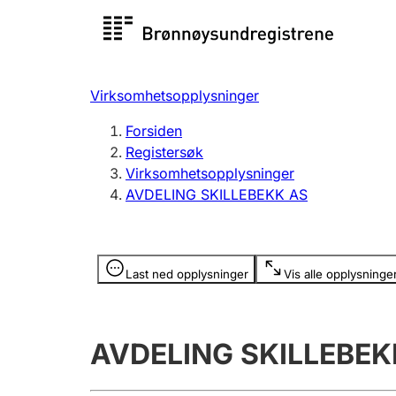
Registersøk
Aksjesel
Registrer
Virksomhetsopplysninger
Lag og forening
Flere
Forsiden
Registrere, endre, slette
organisa
Registersøk
Virksomhetsopplysninger
AVDELING SKILLEBEKK AS
Tinglysing
Jeger
Betaling 
Opplysninger er skjult
Last ned opplysninger
Vis alle opplysninge
Offentlig sektor
Andre t
AVDELING SKILLEBEK