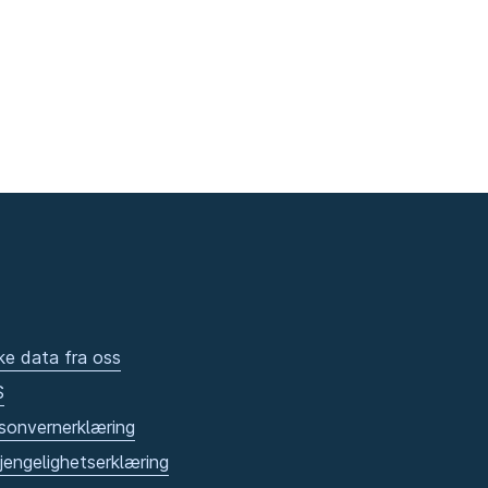
ke data fra oss
S
sonvernerklæring
gjengelighetserklæring