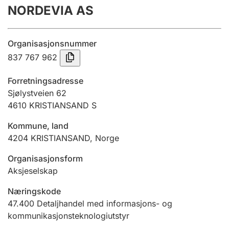
NORDEVIA AS
Årsregnskap
Innsending og forsinkelsesgebyr
Organisasjonsnummer
837 767 962
Tinglysing
Forretningsadresse
Sjølystveien 62
4610
KRISTIANSAND S
Jeger
Betaling og jegeravgiftskort
Kommune, land
4204
KRISTIANSAND
,
Norge
Ektepaktveileder
Organisasjonsform
Aksjeselskap
Næringskode
Offentlig sektor
47.400
Detaljhandel med informasjons- og
kommunikasjonsteknologiutstyr