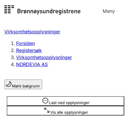
Hopp
Meny
Registersøk
til
Søk
Velg språk
innhold
Virksomhetsopplysninger
Aksjeselskap
Registrere, endre, slette
Forsiden
Registersøk
Virksomhetsopplysninger
Enkeltpersonforetak
NORDEVIA AS
Registrere, endre, slette
Mørk bakgrunn
Lag og forening
Registrere, endre, slette
Opplysninger er skjult
Last ned opplysninger
Vis alle opplysninger
Flere organisasjonsformer