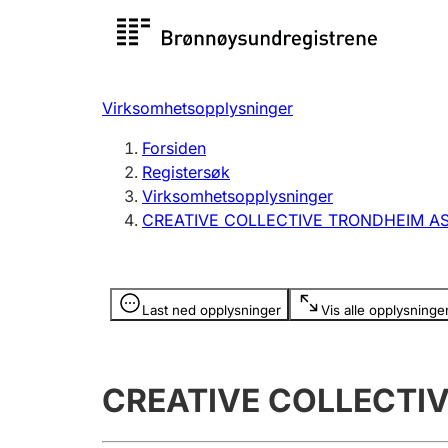
Registersøk
Aksjesel
Registrer
Virksomhetsopplysninger
Lag og forening
Flere
Forsiden
Registrere, endre, slette
organisa
Registersøk
Virksomhetsopplysninger
CREATIVE COLLECTIVE TRONDHEIM A
Tinglysing
Jeger
Betaling 
Opplysninger er skjult
Last ned opplysninger
Vis alle opplysninge
Offentlig sektor
Andre t
CREATIVE COLLECTI