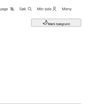
uage
Søk
Min side
Meny
Mørk bakgrunn