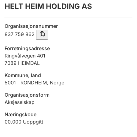
HELT HEIM HOLDING AS
Årsregnskap
Innsending og forsinkelsesgebyr
Organisasjonsnummer
837 759 862
Tinglysing
Forretningsadresse
Ringvålvegen 401
7089
HEIMDAL
Jeger
Betaling og jegeravgiftskort
Kommune, land
5001
TRONDHEIM
,
Norge
Ektepaktveileder
Organisasjonsform
Aksjeselskap
Næringskode
Offentlig sektor
00.000
Uoppgitt