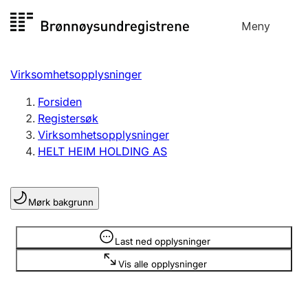
Hopp
Meny
Registersøk
til
Søk
Velg språk
innhold
Virksomhetsopplysninger
Aksjeselskap
Registrere, endre, slette
Forsiden
Registersøk
Virksomhetsopplysninger
Enkeltpersonforetak
HELT HEIM HOLDING AS
Registrere, endre, slette
Mørk bakgrunn
Lag og forening
Registrere, endre, slette
Opplysninger er skjult
Last ned opplysninger
Vis alle opplysninger
Flere organisasjonsformer