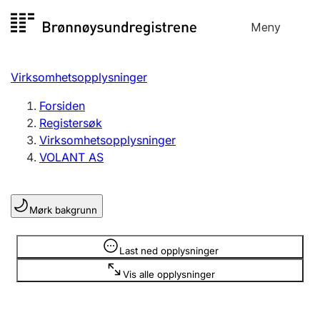
Hopp
Meny
Registersøk
til
Søk
Velg språk
innhold
Virksomhetsopplysninger
Aksjeselskap
Registrere, endre, slette
Forsiden
Registersøk
Virksomhetsopplysninger
Enkeltpersonforetak
VOLANT AS
Registrere, endre, slette
Mørk bakgrunn
Lag og forening
Registrere, endre, slette
Opplysninger er skjult
Last ned opplysninger
Vis alle opplysninger
Flere organisasjonsformer