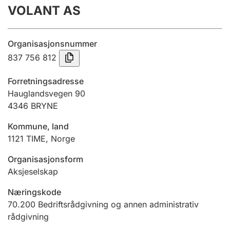
VOLANT AS
Årsregnskap
Innsending og forsinkelsesgebyr
Organisasjonsnummer
837 756 812
Tinglysing
Forretningsadresse
Hauglandsvegen 90
4346
BRYNE
Jeger
Betaling og jegeravgiftskort
Kommune, land
1121
TIME
,
Norge
Ektepaktveileder
Organisasjonsform
Aksjeselskap
Næringskode
Offentlig sektor
70.200
Bedriftsrådgivning og annen administrativ
rådgivning