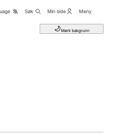
uage
Søk
Min side
Meny
Mørk bakgrunn