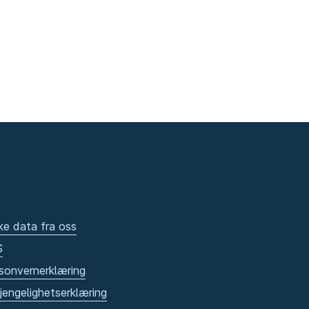
ke data fra oss
S
sonvernerklæring
gjengelighetserklæring