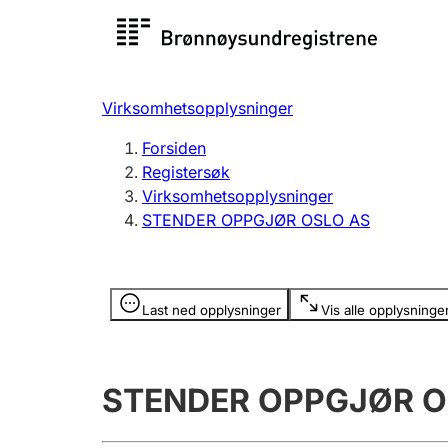
Registersøk
Aksjesel
Registrer
Virksomhetsopplysninger
Lag og forening
Flere
Forsiden
Registrere, endre, slette
organisa
Registersøk
Virksomhetsopplysninger
STENDER OPPGJØR OSLO AS
Tinglysing
Jeger
Betaling 
Opplysninger er skjult
Last ned opplysninger
Vis alle opplysninge
Offentlig sektor
Andre t
STENDER OPPGJØR O