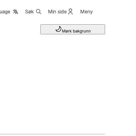
uage
Søk
Min side
Meny
Mørk bakgrunn