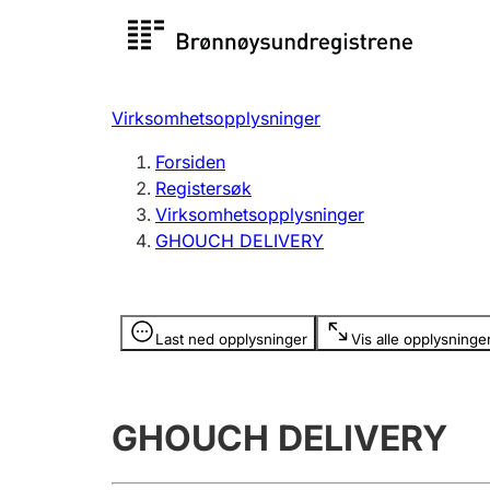
Registersøk
Aksjesel
Registrer
Virksomhetsopplysninger
Lag og forening
Flere
Forsiden
Registrere, endre, slette
organisa
Registersøk
Virksomhetsopplysninger
GHOUCH DELIVERY
Tinglysing
Jeger
Betaling 
Opplysninger er skjult
Last ned opplysninger
Vis alle opplysninge
Offentlig sektor
Andre t
GHOUCH DELIVERY