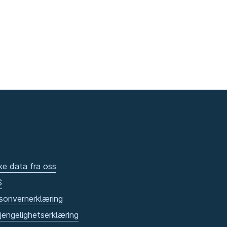
ke data fra oss
S
sonvernerklæring
gjengelighetserklæring