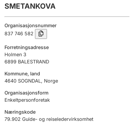
SMETANKOVA
Årsregnskap
Innsending og forsinkelsesgebyr
Organisasjonsnummer
837 746 582
Tinglysing
Forretningsadresse
Holmen 3
6899
BALESTRAND
Jeger
Betaling og jegeravgiftskort
Kommune, land
4640
SOGNDAL
,
Norge
Ektepaktveileder
Organisasjonsform
Enkeltpersonforetak
Næringskode
Offentlig sektor
79.902
Guide- og reiseledervirksomhet