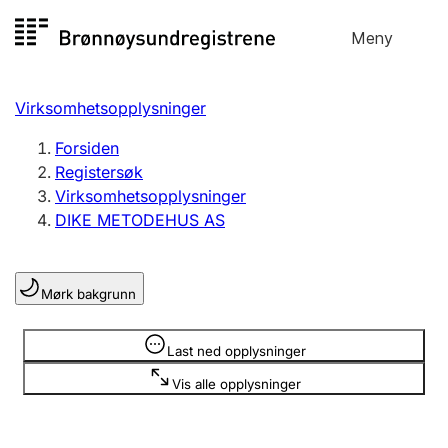
Hopp
Meny
Registersøk
til
Søk
Velg språk
innhold
Virksomhetsopplysninger
Aksjeselskap
Registrere, endre, slette
Forsiden
Registersøk
Virksomhetsopplysninger
Enkeltpersonforetak
DIKE METODEHUS AS
Registrere, endre, slette
Mørk bakgrunn
Lag og forening
Registrere, endre, slette
Opplysninger er skjult
Last ned opplysninger
Vis alle opplysninger
Flere organisasjonsformer