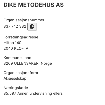
DIKE METODEHUS AS
Årsregnskap
Innsending og forsinkelsesgebyr
Organisasjonsnummer
837 742 382
Tinglysing
Forretningsadresse
Hilton 140
2040
KLØFTA
Jeger
Betaling og jegeravgiftskort
Kommune, land
3209
ULLENSAKER
,
Norge
Ektepaktveileder
Organisasjonsform
Aksjeselskap
Næringskode
Offentlig sektor
85.597
Annen undervisning ellers