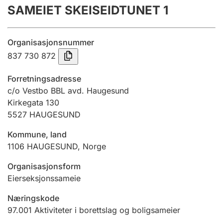
SAMEIET SKEISEIDTUNET 1
Årsregnskap
Innsending og forsinkelsesgebyr
Organisasjonsnummer
837 730 872
Tinglysing
Forretningsadresse
c/o Vestbo BBL avd. Haugesund
Kirkegata 130
Jeger
5527
HAUGESUND
Betaling og jegeravgiftskort
Kommune, land
1106
HAUGESUND
,
Norge
Ektepaktveileder
Organisasjonsform
Eierseksjonssameie
Offentlig sektor
Næringskode
97.001
Aktiviteter i borettslag og boligsameier