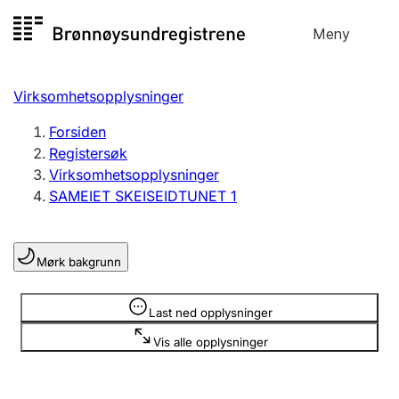
Hopp
Meny
Registersøk
til
Søk
Velg språk
innhold
Virksomhetsopplysninger
Aksjeselskap
Registrere, endre, slette
Forsiden
Registersøk
Virksomhetsopplysninger
Enkeltpersonforetak
SAMEIET SKEISEIDTUNET 1
Registrere, endre, slette
Mørk bakgrunn
Lag og forening
Registrere, endre, slette
Opplysninger er skjult
Last ned opplysninger
Vis alle opplysninger
Flere organisasjonsformer