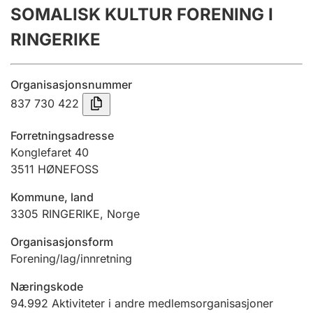
SOMALISK KULTUR FORENING I
Årsregnskap
RINGERIKE
Innsending og forsinkelsesgebyr
Organisasjonsnummer
Tinglysing
837 730 422
Forretningsadresse
Jeger
Konglefaret 40
Betaling og jegeravgiftskort
3511
HØNEFOSS
Kommune, land
3305
RINGERIKE
,
Norge
Ektepaktveileder
Organisasjonsform
Forening/lag/innretning
Offentlig sektor
Næringskode
94.992
Aktiviteter i andre medlemsorganisasjoner