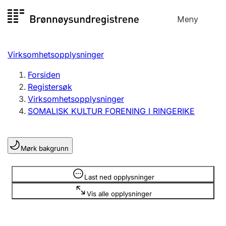
Hopp
Meny
Registersøk
til
Søk
Velg språk
innhold
Virksomhetsopplysninger
Aksjeselskap
Registrere, endre, slette
Forsiden
Registersøk
Virksomhetsopplysninger
Enkeltpersonforetak
SOMALISK KULTUR FORENING I RINGERIKE
Registrere, endre, slette
Mørk bakgrunn
Lag og forening
Registrere, endre, slette
Opplysninger er skjult
Last ned opplysninger
Vis alle opplysninger
Flere organisasjonsformer