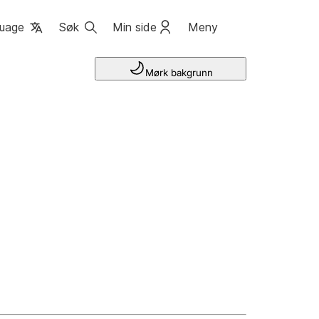
uage
Søk
Min side
Meny
Mørk bakgrunn