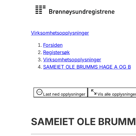
Registersøk
Aksjesel
Registrer
Virksomhetsopplysninger
Lag og forening
Flere
Forsiden
Registrere, endre, slette
organisa
Registersøk
Virksomhetsopplysninger
SAMEIET OLE BRUMMS HAGE A OG B
Tinglysing
Jeger
Betaling 
Opplysninger er skjult
Last ned opplysninger
Vis alle opplysninge
Offentlig sektor
Andre t
SAMEIET OLE BRUMM