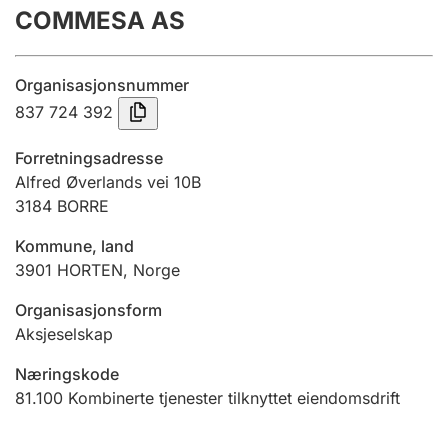
COMMESA AS
Årsregnskap
Innsending og forsinkelsesgebyr
Organisasjonsnummer
837 724 392
Tinglysing
Forretningsadresse
Alfred Øverlands vei 10B
3184
BORRE
Jeger
Betaling og jegeravgiftskort
Kommune, land
3901
HORTEN
,
Norge
Ektepaktveileder
Organisasjonsform
Aksjeselskap
Næringskode
Offentlig sektor
81.100
Kombinerte tjenester tilknyttet eiendomsdrift