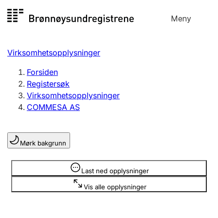
Hopp
Meny
Registersøk
til
Søk
Velg språk
innhold
Virksomhetsopplysninger
Aksjeselskap
Registrere, endre, slette
Forsiden
Registersøk
Virksomhetsopplysninger
Enkeltpersonforetak
COMMESA AS
Registrere, endre, slette
Mørk bakgrunn
Lag og forening
Registrere, endre, slette
Opplysninger er skjult
Last ned opplysninger
Vis alle opplysninger
Flere organisasjonsformer