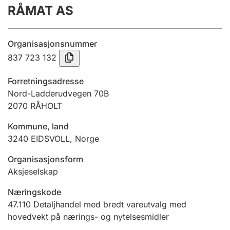
RÅMAT AS
Årsregnskap
Innsending og forsinkelsesgebyr
Organisasjonsnummer
837 723 132
Tinglysing
Forretningsadresse
Nord-Ladderudvegen 70B
2070
RÅHOLT
Jeger
Betaling og jegeravgiftskort
Kommune, land
3240
EIDSVOLL
,
Norge
Ektepaktveileder
Organisasjonsform
Aksjeselskap
Næringskode
Offentlig sektor
47.110
Detaljhandel med bredt vareutvalg med
hovedvekt på nærings- og nytelsesmidler