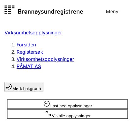
Hopp
Meny
Registersøk
til
Søk
Velg språk
innhold
Virksomhetsopplysninger
Aksjeselskap
Registrere, endre, slette
Forsiden
Registersøk
Virksomhetsopplysninger
Enkeltpersonforetak
RÅMAT AS
Registrere, endre, slette
Mørk bakgrunn
Lag og forening
Registrere, endre, slette
Opplysninger er skjult
Last ned opplysninger
Vis alle opplysninger
Flere organisasjonsformer