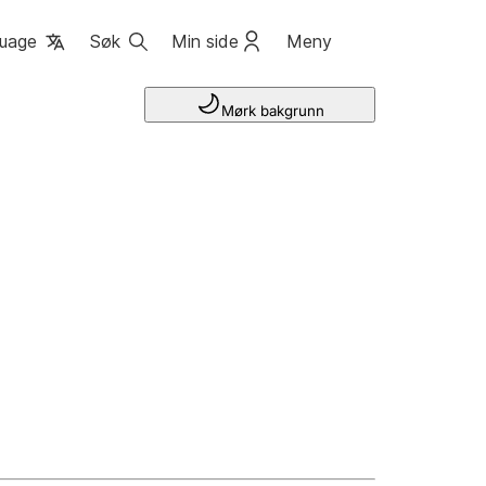
uage
Søk
Min side
Meny
Mørk bakgrunn