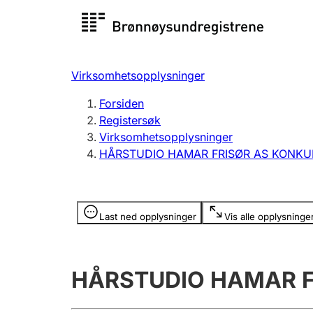
Registersøk
Aksjesel
Registrer
Virksomhetsopplysninger
Lag og forening
Flere
Forsiden
Registrere, endre, slette
organisa
Registersøk
Virksomhetsopplysninger
HÅRSTUDIO HAMAR FRISØR AS KONK
Tinglysing
Jeger
Betaling 
Opplysninger er skjult
Last ned opplysninger
Vis alle opplysninge
Offentlig sektor
Andre t
HÅRSTUDIO HAMAR F