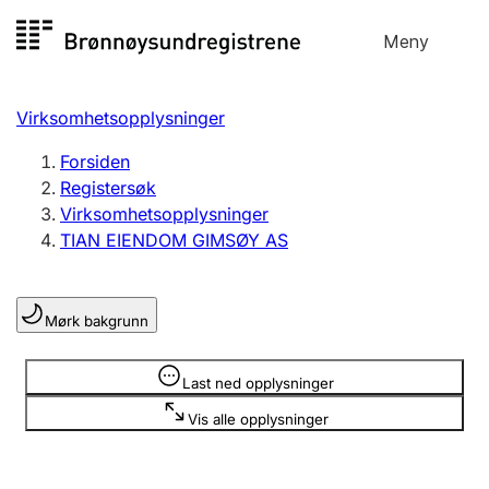
Hopp
Meny
Registersøk
til
Søk
Velg språk
innhold
Virksomhetsopplysninger
Aksjeselskap
Registrere, endre, slette
Forsiden
Registersøk
Virksomhetsopplysninger
Enkeltpersonforetak
TIAN EIENDOM GIMSØY AS
Registrere, endre, slette
Mørk bakgrunn
Lag og forening
Registrere, endre, slette
Opplysninger er skjult
Last ned opplysninger
Vis alle opplysninger
Flere organisasjonsformer