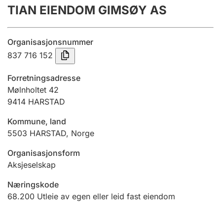
TIAN EIENDOM GIMSØY AS
Årsregnskap
Innsending og forsinkelsesgebyr
Organisasjonsnummer
837 716 152
Tinglysing
Forretningsadresse
Mølnholtet 42
9414
HARSTAD
Jeger
Betaling og jegeravgiftskort
Kommune, land
5503
HARSTAD
,
Norge
Ektepaktveileder
Organisasjonsform
Aksjeselskap
Næringskode
Offentlig sektor
68.200
Utleie av egen eller leid fast eiendom