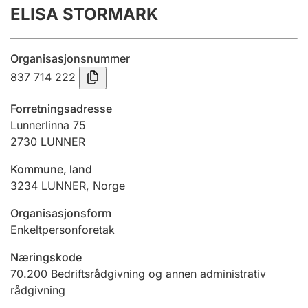
ELISA STORMARK
Årsregnskap
Innsending og forsinkelsesgebyr
Organisasjonsnummer
837 714 222
Tinglysing
Forretningsadresse
Lunnerlinna 75
2730
LUNNER
Jeger
Betaling og jegeravgiftskort
Kommune, land
3234
LUNNER
,
Norge
Ektepaktveileder
Organisasjonsform
Enkeltpersonforetak
Næringskode
Offentlig sektor
70.200
Bedriftsrådgivning og annen administrativ
rådgivning