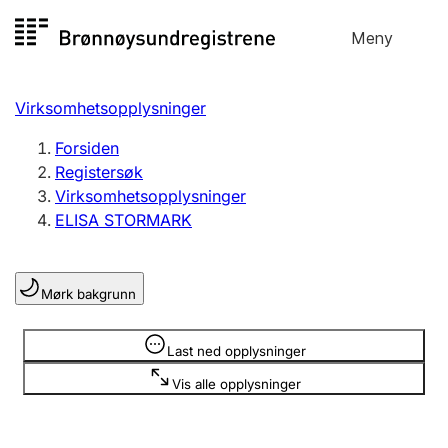
Hopp
Meny
Registersøk
til
Søk
Velg språk
innhold
Virksomhetsopplysninger
Aksjeselskap
Registrere, endre, slette
Forsiden
Registersøk
Virksomhetsopplysninger
Enkeltpersonforetak
ELISA STORMARK
Registrere, endre, slette
Mørk bakgrunn
Lag og forening
Registrere, endre, slette
Opplysninger er skjult
Last ned opplysninger
Vis alle opplysninger
Flere organisasjonsformer