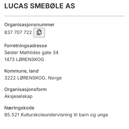
LUCAS SMEBØLE AS
Årsregnskap
Innsending og forsinkelsesgebyr
Organisasjonsnummer
837 707 722
Tinglysing
Forretningsadresse
Søster Mathildes gate 34
1473
LØRENSKOG
Jeger
Betaling og jegeravgiftskort
Kommune, land
3222
LØRENSKOG
,
Norge
Ektepaktveileder
Organisasjonsform
Aksjeselskap
Næringskode
Offentlig sektor
85.521
Kulturskoleundervisning til barn og unge