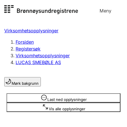
Hopp
Meny
Registersøk
til
Søk
Velg språk
innhold
Virksomhetsopplysninger
Aksjeselskap
Registrere, endre, slette
Forsiden
Registersøk
Virksomhetsopplysninger
Enkeltpersonforetak
LUCAS SMEBØLE AS
Registrere, endre, slette
Mørk bakgrunn
Lag og forening
Registrere, endre, slette
Opplysninger er skjult
Last ned opplysninger
Vis alle opplysninger
Flere organisasjonsformer