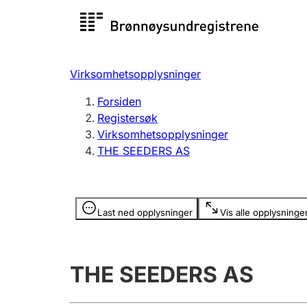
Registersøk
Aksjesel
Registrer
Virksomhetsopplysninger
Lag og forening
Flere
Forsiden
Registrere, endre, slette
organisa
Registersøk
Virksomhetsopplysninger
THE SEEDERS AS
Tinglysing
Jeger
Betaling 
Opplysninger er skjult
Last ned opplysninger
Vis alle opplysninge
Offentlig sektor
Andre t
THE SEEDERS AS