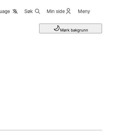
uage
Søk
Min side
Meny
Mørk bakgrunn