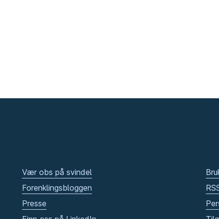
Vær obs på svindel
Bru
Forenklingsbloggen
RS
Presse
Per