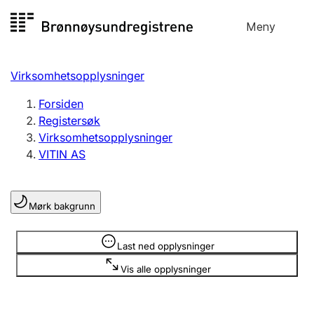
Hopp
Meny
Registersøk
til
Søk
Velg språk
innhold
Virksomhetsopplysninger
Aksjeselskap
Registrere, endre, slette
Forsiden
Registersøk
Virksomhetsopplysninger
Enkeltpersonforetak
VITIN AS
Registrere, endre, slette
Mørk bakgrunn
Lag og forening
Registrere, endre, slette
Opplysninger er skjult
Last ned opplysninger
Vis alle opplysninger
Flere organisasjonsformer