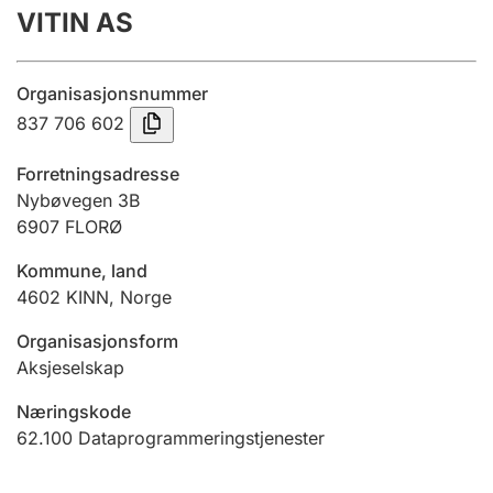
VITIN AS
Årsregnskap
Innsending og forsinkelsesgebyr
Organisasjonsnummer
837 706 602
Tinglysing
Forretningsadresse
Nybøvegen 3B
6907
FLORØ
Jeger
Betaling og jegeravgiftskort
Kommune, land
4602
KINN
,
Norge
Ektepaktveileder
Organisasjonsform
Aksjeselskap
Næringskode
Offentlig sektor
62.100
Dataprogrammeringstjenester