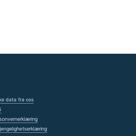
ke data fra oss
S
sonvernerklæring
gjengelighetserklæring