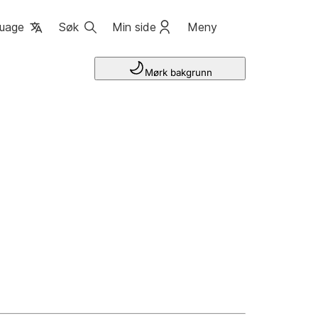
uage
Søk
Min side
Meny
Mørk bakgrunn