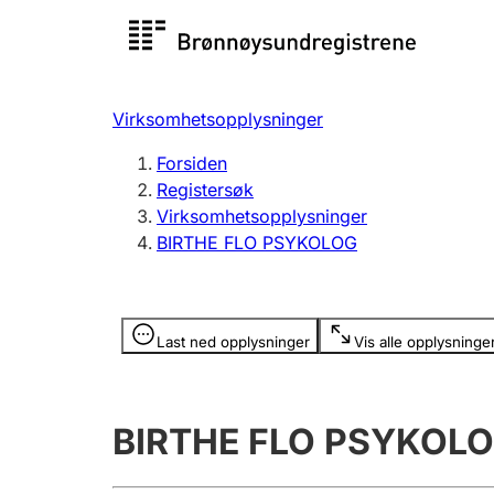
Registersøk
Aksjesel
Registrer
Virksomhetsopplysninger
Lag og forening
Flere
Forsiden
Registrere, endre, slette
organisa
Registersøk
Virksomhetsopplysninger
BIRTHE FLO PSYKOLOG
Tinglysing
Jeger
Betaling 
Opplysninger er skjult
Last ned opplysninger
Vis alle opplysninge
Offentlig sektor
Andre t
BIRTHE FLO PSYKOL