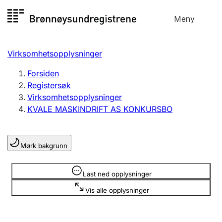
Hopp
Meny
Registersøk
til
Søk
Velg språk
innhold
Virksomhetsopplysninger
Aksjeselskap
Registrere, endre, slette
Forsiden
Registersøk
Virksomhetsopplysninger
Enkeltpersonforetak
KVALE MASKINDRIFT AS KONKURSBO
Registrere, endre, slette
Mørk bakgrunn
Lag og forening
Registrere, endre, slette
Opplysninger er skjult
Last ned opplysninger
Vis alle opplysninger
Flere organisasjonsformer