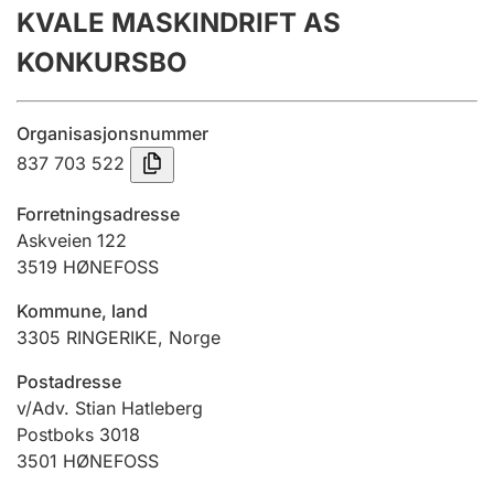
KVALE MASKINDRIFT AS
Årsregnskap
KONKURSBO
Innsending og forsinkelsesgebyr
Organisasjonsnummer
Tinglysing
837 703 522
Forretningsadresse
Jeger
Askveien 122
Betaling og jegeravgiftskort
3519
HØNEFOSS
Kommune, land
3305
RINGERIKE
,
Norge
Ektepaktveileder
Postadresse
v/Adv. Stian Hatleberg
Offentlig sektor
Postboks 3018
3501
HØNEFOSS