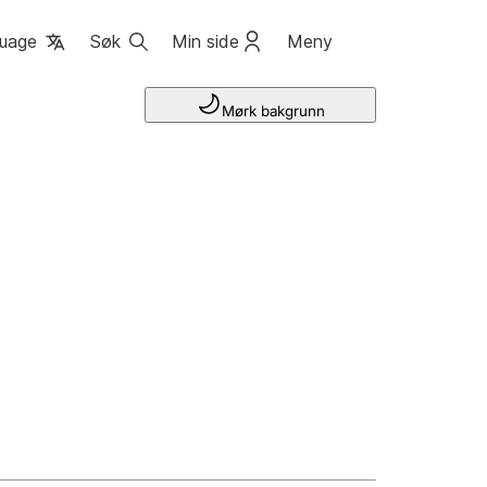
uage
Søk
Min side
Meny
Mørk bakgrunn