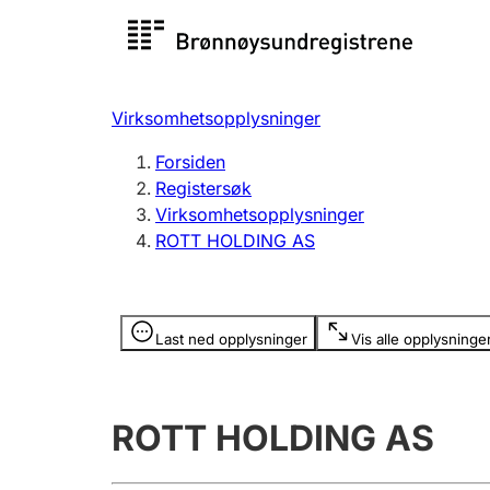
Registersøk
Aksjesel
Registrer
Virksomhetsopplysninger
Lag og forening
Flere
Forsiden
Registrere, endre, slette
organisa
Registersøk
Virksomhetsopplysninger
ROTT HOLDING AS
Tinglysing
Jeger
Betaling 
Opplysninger er skjult
Last ned opplysninger
Vis alle opplysninge
Offentlig sektor
Andre t
ROTT HOLDING AS