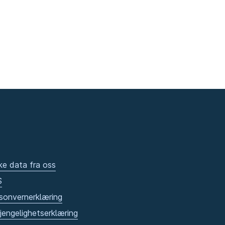
ke data fra oss
S
sonvernerklæring
gjengelighetserklæring