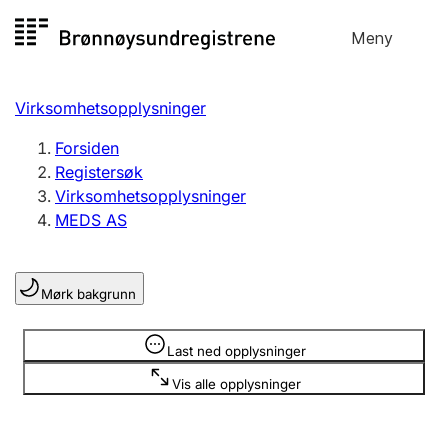
Hopp
Meny
Registersøk
til
Søk
Velg språk
innhold
Virksomhetsopplysninger
Aksjeselskap
Registrere, endre, slette
Forsiden
Registersøk
Virksomhetsopplysninger
Enkeltpersonforetak
MEDS AS
Registrere, endre, slette
Mørk bakgrunn
Lag og forening
Registrere, endre, slette
Opplysninger er skjult
Last ned opplysninger
Vis alle opplysninger
Flere organisasjonsformer