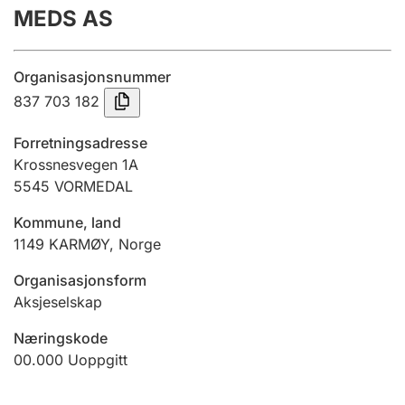
MEDS AS
Årsregnskap
Innsending og forsinkelsesgebyr
Organisasjonsnummer
837 703 182
Tinglysing
Forretningsadresse
Krossnesvegen 1A
5545
VORMEDAL
Jeger
Betaling og jegeravgiftskort
Kommune, land
1149
KARMØY
,
Norge
Ektepaktveileder
Organisasjonsform
Aksjeselskap
Næringskode
Offentlig sektor
00.000
Uoppgitt