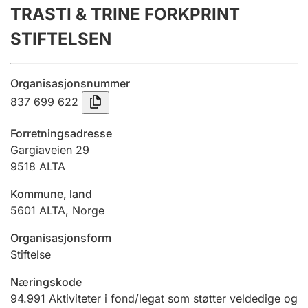
TRASTI & TRINE FORKPRINT
Årsregnskap
STIFTELSEN
Innsending og forsinkelsesgebyr
Organisasjonsnummer
Tinglysing
837 699 622
Forretningsadresse
Jeger
Gargiaveien 29
Betaling og jegeravgiftskort
9518
ALTA
Kommune, land
5601
ALTA
,
Norge
Ektepaktveileder
Organisasjonsform
Stiftelse
Offentlig sektor
Næringskode
94.991
Aktiviteter i fond/legat som støtter veldedige og