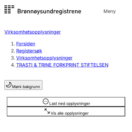
Hopp
Meny
Registersøk
til
Søk
Velg språk
innhold
Virksomhetsopplysninger
Aksjeselskap
Registrere, endre, slette
Forsiden
Registersøk
Virksomhetsopplysninger
Enkeltpersonforetak
TRASTI & TRINE FORKPRINT STIFTELSEN
Registrere, endre, slette
Mørk bakgrunn
Lag og forening
Registrere, endre, slette
Opplysninger er skjult
Last ned opplysninger
Vis alle opplysninger
Flere organisasjonsformer