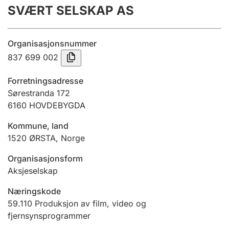
SVÆRT SELSKAP AS
Årsregnskap
Innsending og forsinkelsesgebyr
Organisasjonsnummer
837 699 002
Tinglysing
Forretningsadresse
Sørestranda 172
6160
HOVDEBYGDA
Jeger
Betaling og jegeravgiftskort
Kommune, land
1520
ØRSTA
,
Norge
Ektepaktveileder
Organisasjonsform
Aksjeselskap
Næringskode
Offentlig sektor
59.110
Produksjon av film, video og
fjernsynsprogrammer