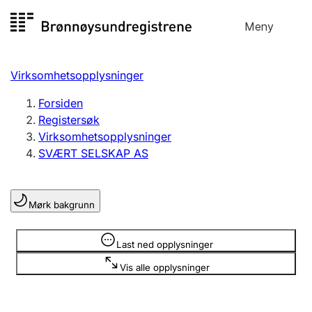
Hopp
Meny
Registersøk
til
Søk
Velg språk
innhold
Virksomhetsopplysninger
Aksjeselskap
Registrere, endre, slette
Forsiden
Registersøk
Virksomhetsopplysninger
Enkeltpersonforetak
SVÆRT SELSKAP AS
Registrere, endre, slette
Mørk bakgrunn
Lag og forening
Registrere, endre, slette
Opplysninger er skjult
Last ned opplysninger
Vis alle opplysninger
Flere organisasjonsformer