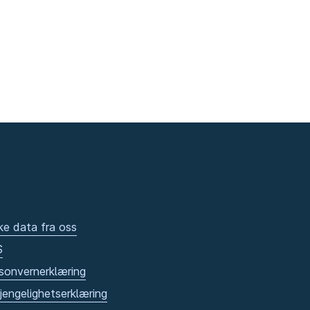
ke data fra oss
S
sonvernerklæring
gjengelighetserklæring