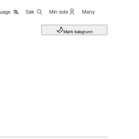
uage
Søk
Min side
Meny
Mørk bakgrunn