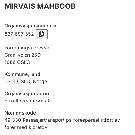
MIRVAIS MAHBOOB
Årsregnskap
Innsending og forsinkelsesgebyr
Organisasjonsnummer
837 697 352
Tinglysing
Forretningsadresse
Granliveien 25D
1086
OSLO
Jeger
Betaling og jegeravgiftskort
Kommune, land
0301
OSLO
,
Norge
Ektepaktveileder
Organisasjonsform
Enkeltpersonforetak
Næringskode
Offentlig sektor
49.330
Passasjertransport på forespørsel utført av
fører med kjøretøy