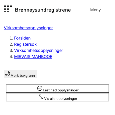
Hopp
Meny
Registersøk
til
Søk
Velg språk
innhold
Virksomhetsopplysninger
Aksjeselskap
Registrere, endre, slette
Forsiden
Registersøk
Virksomhetsopplysninger
Enkeltpersonforetak
MIRVAIS MAHBOOB
Registrere, endre, slette
Mørk bakgrunn
Lag og forening
Registrere, endre, slette
Opplysninger er skjult
Last ned opplysninger
Vis alle opplysninger
Flere organisasjonsformer