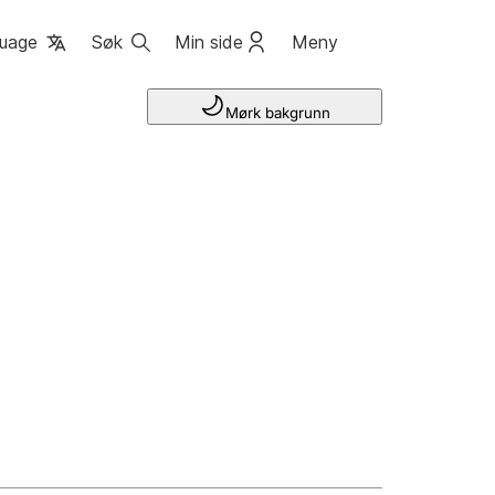
uage
Søk
Min side
Meny
Mørk bakgrunn