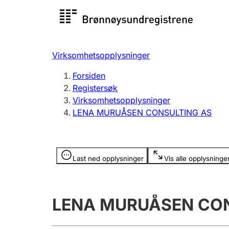
Registersøk
Aksjesel
Registrer
Virksomhetsopplysninger
Lag og forening
Flere
Forsiden
Registrere, endre, slette
organisa
Registersøk
Virksomhetsopplysninger
LENA MURUÅSEN CONSULTING AS
Tinglysing
Jeger
Betaling 
Opplysninger er skjult
Last ned opplysninger
Vis alle opplysninge
Offentlig sektor
Andre t
LENA MURUÅSEN CON