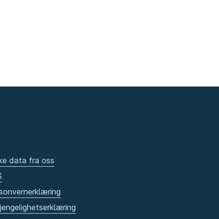
ke data fra oss
S
sonvernerklæring
gjengelighetserklæring