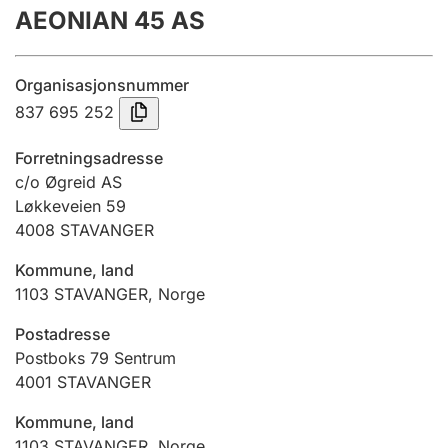
AEONIAN 45 AS
Årsregnskap
Innsending og forsinkelsesgebyr
Organisasjonsnummer
837 695 252
Tinglysing
Forretningsadresse
c/o Øgreid AS
Løkkeveien 59
Jeger
4008
STAVANGER
Betaling og jegeravgiftskort
Kommune, land
1103
STAVANGER
,
Norge
Ektepaktveileder
Postadresse
Postboks 79 Sentrum
4001
STAVANGER
Offentlig sektor
Kommune, land
1103
STAVANGER
,
Norge