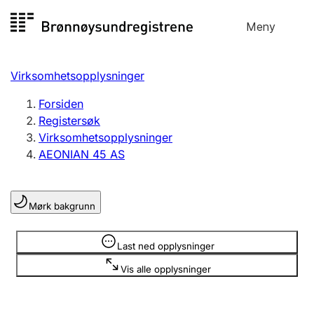
Hopp
Meny
Registersøk
til
Søk
Velg språk
innhold
Virksomhetsopplysninger
Aksjeselskap
Registrere, endre, slette
Forsiden
Registersøk
Virksomhetsopplysninger
Enkeltpersonforetak
AEONIAN 45 AS
Registrere, endre, slette
Mørk bakgrunn
Lag og forening
Registrere, endre, slette
Opplysninger er skjult
Last ned opplysninger
Vis alle opplysninger
Flere organisasjonsformer