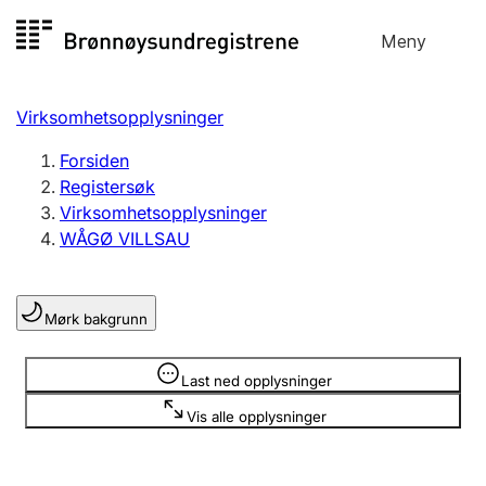
Hopp
Meny
Registersøk
til
Søk
Velg språk
innhold
Virksomhetsopplysninger
Aksjeselskap
Registrere, endre, slette
Forsiden
Registersøk
Virksomhetsopplysninger
Enkeltpersonforetak
WÅGØ VILLSAU
Registrere, endre, slette
Mørk bakgrunn
Lag og forening
Registrere, endre, slette
Opplysninger er skjult
Last ned opplysninger
Vis alle opplysninger
Flere organisasjonsformer