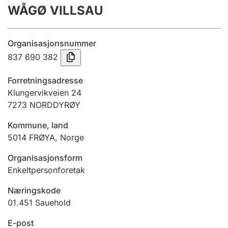
WÅGØ VILLSAU
Årsregnskap
Innsending og forsinkelsesgebyr
Organisasjonsnummer
837 690 382
Tinglysing
Forretningsadresse
Klungervikveien 24
7273
NORDDYRØY
Jeger
Betaling og jegeravgiftskort
Kommune, land
5014
FRØYA
,
Norge
Ektepaktveileder
Organisasjonsform
Enkeltpersonforetak
Næringskode
Offentlig sektor
01.451
Sauehold
E-post