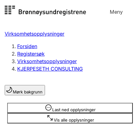
Hopp
Meny
Registersøk
til
Søk
Velg språk
innhold
Virksomhetsopplysninger
Aksjeselskap
Registrere, endre, slette
Forsiden
Registersøk
Virksomhetsopplysninger
Enkeltpersonforetak
KJERPESETH CONSULTING
Registrere, endre, slette
Mørk bakgrunn
Lag og forening
Registrere, endre, slette
Opplysninger er skjult
Last ned opplysninger
Vis alle opplysninger
Flere organisasjonsformer