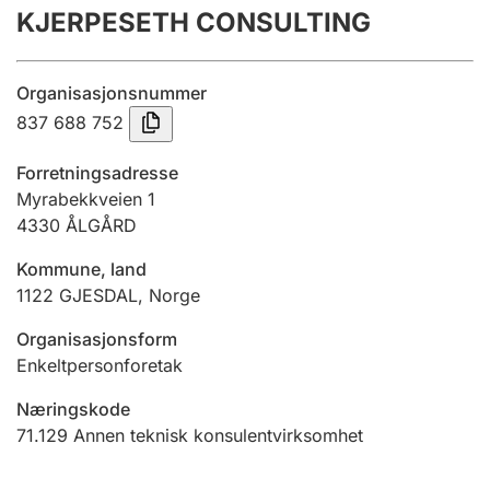
KJERPESETH CONSULTING
Årsregnskap
Innsending og forsinkelsesgebyr
Organisasjonsnummer
837 688 752
Tinglysing
Forretningsadresse
Myrabekkveien 1
4330
ÅLGÅRD
Jeger
Betaling og jegeravgiftskort
Kommune, land
1122
GJESDAL
,
Norge
Ektepaktveileder
Organisasjonsform
Enkeltpersonforetak
Næringskode
Offentlig sektor
71.129
Annen teknisk konsulentvirksomhet