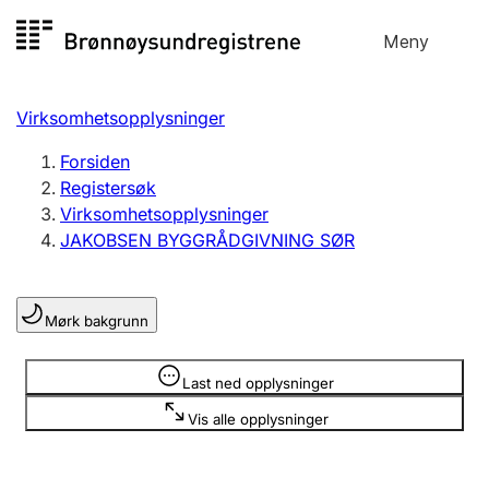
Hopp
Meny
Registersøk
til
Søk
Velg språk
innhold
Virksomhetsopplysninger
Aksjeselskap
Registrere, endre, slette
Forsiden
Registersøk
Virksomhetsopplysninger
Enkeltpersonforetak
JAKOBSEN BYGGRÅDGIVNING SØR
Registrere, endre, slette
Mørk bakgrunn
Lag og forening
Registrere, endre, slette
Opplysninger er skjult
Last ned opplysninger
Vis alle opplysninger
Flere organisasjonsformer