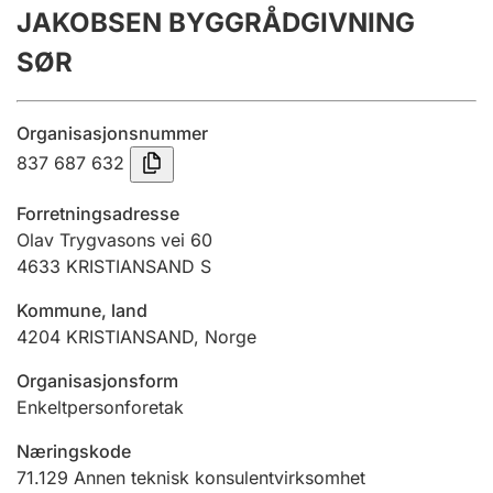
JAKOBSEN BYGGRÅDGIVNING
Årsregnskap
SØR
Innsending og forsinkelsesgebyr
Organisasjonsnummer
Tinglysing
837 687 632
Forretningsadresse
Jeger
Olav Trygvasons vei 60
Betaling og jegeravgiftskort
4633
KRISTIANSAND S
Kommune, land
4204
KRISTIANSAND
,
Norge
Ektepaktveileder
Organisasjonsform
Enkeltpersonforetak
Offentlig sektor
Næringskode
71.129
Annen teknisk konsulentvirksomhet