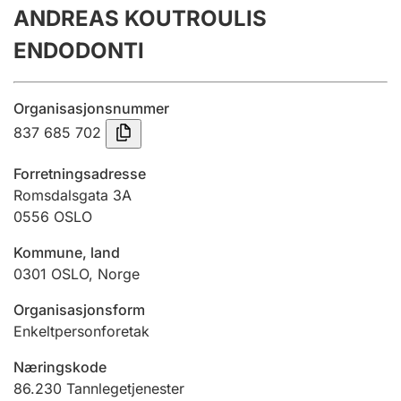
ANDREAS KOUTROULIS
Årsregnskap
ENDODONTI
Innsending og forsinkelsesgebyr
Organisasjonsnummer
Tinglysing
837 685 702
Forretningsadresse
Jeger
Romsdalsgata 3A
Betaling og jegeravgiftskort
0556
OSLO
Kommune, land
0301
OSLO
,
Norge
Ektepaktveileder
Organisasjonsform
Enkeltpersonforetak
Offentlig sektor
Næringskode
86.230
Tannlegetjenester