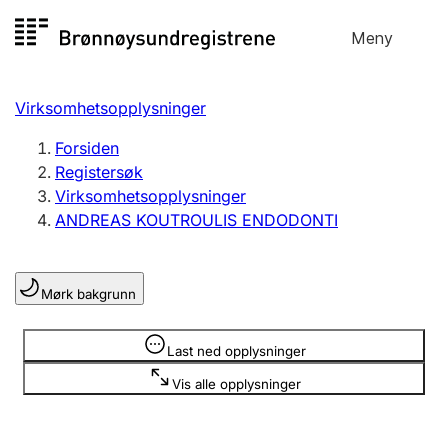
Hopp
Meny
Registersøk
til
Søk
Velg språk
innhold
Virksomhetsopplysninger
Aksjeselskap
Registrere, endre, slette
Forsiden
Registersøk
Virksomhetsopplysninger
Enkeltpersonforetak
ANDREAS KOUTROULIS ENDODONTI
Registrere, endre, slette
Mørk bakgrunn
Lag og forening
Registrere, endre, slette
Opplysninger er skjult
Last ned opplysninger
Vis alle opplysninger
Flere organisasjonsformer