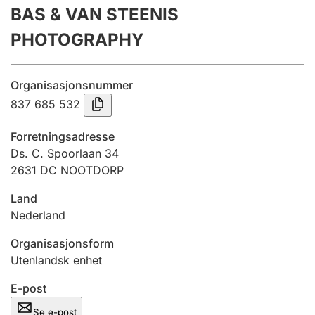
BAS & VAN STEENIS
Årsregnskap
PHOTOGRAPHY
Innsending og forsinkelsesgebyr
Organisasjonsnummer
Tinglysing
837 685 532
Forretningsadresse
Jeger
Ds. C. Spoorlaan 34
Betaling og jegeravgiftskort
2631 DC NOOTDORP
Land
Nederland
Ektepaktveileder
Organisasjonsform
Utenlandsk enhet
Offentlig sektor
E-post
Se e-post