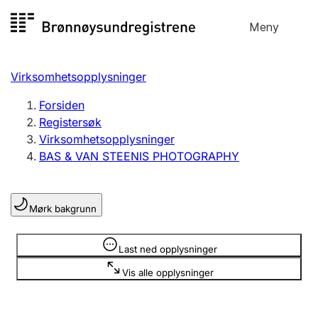
Hopp
Meny
Registersøk
til
Søk
Velg språk
innhold
Virksomhetsopplysninger
Aksjeselskap
Registrere, endre, slette
Forsiden
Registersøk
Virksomhetsopplysninger
Enkeltpersonforetak
BAS & VAN STEENIS PHOTOGRAPHY
Registrere, endre, slette
Mørk bakgrunn
Lag og forening
Registrere, endre, slette
Opplysninger er skjult
Last ned opplysninger
Vis alle opplysninger
Flere organisasjonsformer