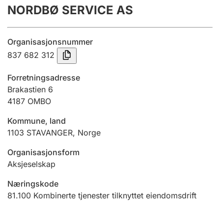
NORDBØ SERVICE AS
Årsregnskap
Innsending og forsinkelsesgebyr
Organisasjonsnummer
837 682 312
Tinglysing
Forretningsadresse
Brakastien 6
4187
OMBO
Jeger
Betaling og jegeravgiftskort
Kommune, land
1103
STAVANGER
,
Norge
Ektepaktveileder
Organisasjonsform
Aksjeselskap
Næringskode
Offentlig sektor
81.100
Kombinerte tjenester tilknyttet eiendomsdrift