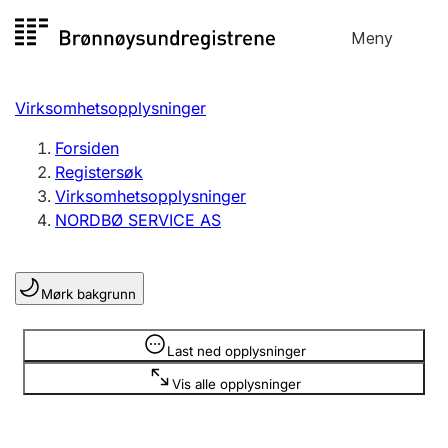
Hopp
Meny
Registersøk
til
Søk
Velg språk
innhold
Virksomhetsopplysninger
Aksjeselskap
Registrere, endre, slette
Forsiden
Registersøk
Virksomhetsopplysninger
Enkeltpersonforetak
NORDBØ SERVICE AS
Registrere, endre, slette
Mørk bakgrunn
Lag og forening
Registrere, endre, slette
Opplysninger er skjult
Last ned opplysninger
Vis alle opplysninger
Flere organisasjonsformer