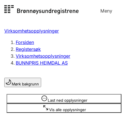
Hopp
Meny
Registersøk
til
Søk
Velg språk
innhold
Virksomhetsopplysninger
Aksjeselskap
Registrere, endre, slette
Forsiden
Registersøk
Virksomhetsopplysninger
Enkeltpersonforetak
BUNNPRIS HEIMDAL AS
Registrere, endre, slette
Mørk bakgrunn
Lag og forening
Registrere, endre, slette
Opplysninger er skjult
Last ned opplysninger
Vis alle opplysninger
Flere organisasjonsformer