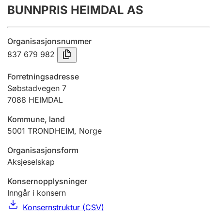
BUNNPRIS HEIMDAL AS
Årsregnskap
Innsending og forsinkelsesgebyr
Organisasjonsnummer
837 679 982
Tinglysing
Forretningsadresse
Søbstadvegen 7
7088
HEIMDAL
Jeger
Betaling og jegeravgiftskort
Kommune, land
5001
TRONDHEIM
,
Norge
Ektepaktveileder
Organisasjonsform
Aksjeselskap
Konsernopplysninger
Offentlig sektor
Inngår i konsern
Konsernstruktur (CSV)