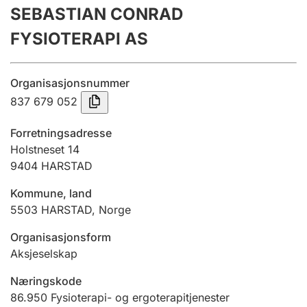
SEBASTIAN CONRAD
Årsregnskap
FYSIOTERAPI AS
Innsending og forsinkelsesgebyr
Organisasjonsnummer
Tinglysing
837 679 052
Forretningsadresse
Jeger
Holstneset 14
Betaling og jegeravgiftskort
9404
HARSTAD
Kommune, land
5503
HARSTAD
,
Norge
Ektepaktveileder
Organisasjonsform
Aksjeselskap
Offentlig sektor
Næringskode
86.950
Fysioterapi- og ergoterapitjenester