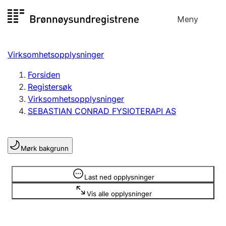
Hopp
Meny
Registersøk
til
Søk
Velg språk
innhold
Virksomhetsopplysninger
Aksjeselskap
Registrere, endre, slette
Forsiden
Registersøk
Virksomhetsopplysninger
Enkeltpersonforetak
SEBASTIAN CONRAD FYSIOTERAPI AS
Registrere, endre, slette
Mørk bakgrunn
Lag og forening
Registrere, endre, slette
Opplysninger er skjult
Last ned opplysninger
Vis alle opplysninger
Flere organisasjonsformer