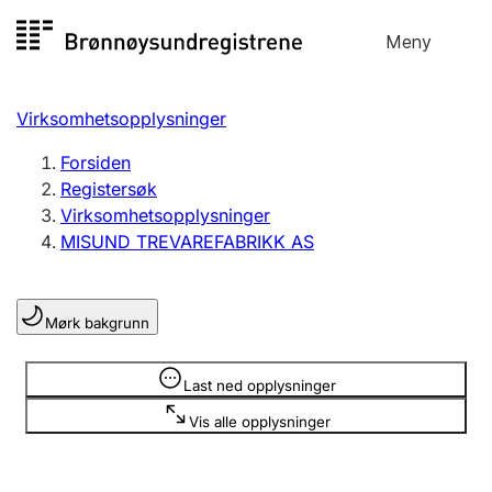
Hopp
Meny
Registersøk
til
Søk
Velg språk
innhold
Virksomhetsopplysninger
Aksjeselskap
Registrere, endre, slette
Forsiden
Registersøk
Virksomhetsopplysninger
Enkeltpersonforetak
MISUND TREVAREFABRIKK AS
Registrere, endre, slette
Mørk bakgrunn
Lag og forening
Registrere, endre, slette
Opplysninger er skjult
Last ned opplysninger
Vis alle opplysninger
Flere organisasjonsformer