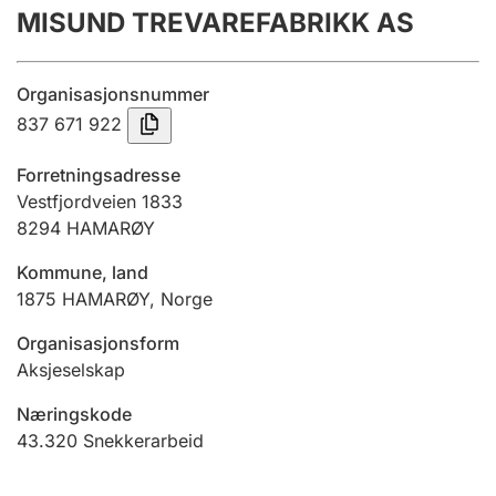
MISUND TREVAREFABRIKK AS
Årsregnskap
Innsending og forsinkelsesgebyr
Organisasjonsnummer
837 671 922
Tinglysing
Forretningsadresse
Vestfjordveien 1833
8294
HAMARØY
Jeger
Betaling og jegeravgiftskort
Kommune, land
1875
HAMARØY
,
Norge
Ektepaktveileder
Organisasjonsform
Aksjeselskap
Næringskode
Offentlig sektor
43.320
Snekkerarbeid