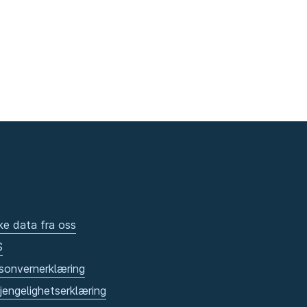
ke data fra oss
S
sonvernerklæring
gjengelighetserklæring