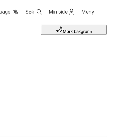
uage
Søk
Min side
Meny
Mørk bakgrunn