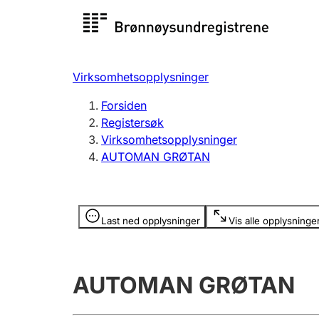
Registersøk
Aksjesel
Registrer
Virksomhetsopplysninger
Lag og forening
Flere
Forsiden
Registrere, endre, slette
organisa
Registersøk
Virksomhetsopplysninger
AUTOMAN GRØTAN
Tinglysing
Jeger
Betaling 
Opplysninger er skjult
Last ned opplysninger
Vis alle opplysninge
Offentlig sektor
Andre t
AUTOMAN GRØTAN