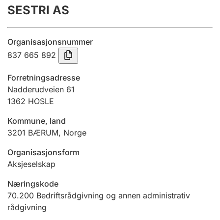
SESTRI AS
Årsregnskap
Innsending og forsinkelsesgebyr
Organisasjonsnummer
837 665 892
Tinglysing
Forretningsadresse
Nadderudveien 61
1362
HOSLE
Jeger
Betaling og jegeravgiftskort
Kommune, land
3201
BÆRUM
,
Norge
Ektepaktveileder
Organisasjonsform
Aksjeselskap
Næringskode
Offentlig sektor
70.200
Bedriftsrådgivning og annen administrativ
rådgivning