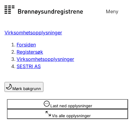
Hopp
Meny
Registersøk
til
Søk
Velg språk
innhold
Virksomhetsopplysninger
Aksjeselskap
Registrere, endre, slette
Forsiden
Registersøk
Virksomhetsopplysninger
Enkeltpersonforetak
SESTRI AS
Registrere, endre, slette
Mørk bakgrunn
Lag og forening
Registrere, endre, slette
Opplysninger er skjult
Last ned opplysninger
Vis alle opplysninger
Flere organisasjonsformer