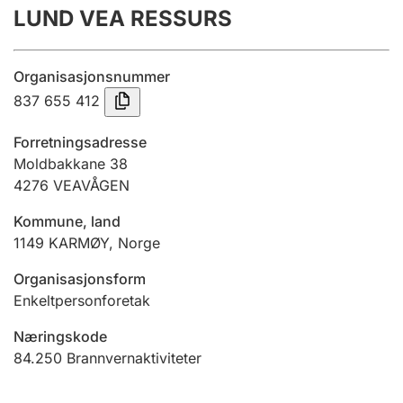
LUND VEA RESSURS
Årsregnskap
Innsending og forsinkelsesgebyr
Organisasjonsnummer
837 655 412
Tinglysing
Forretningsadresse
Moldbakkane 38
4276
VEAVÅGEN
Jeger
Betaling og jegeravgiftskort
Kommune, land
1149
KARMØY
,
Norge
Ektepaktveileder
Organisasjonsform
Enkeltpersonforetak
Næringskode
Offentlig sektor
84.250
Brannvernaktiviteter