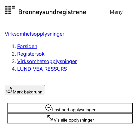
Hopp
Meny
Registersøk
til
Søk
Velg språk
innhold
Virksomhetsopplysninger
Aksjeselskap
Registrere, endre, slette
Forsiden
Registersøk
Virksomhetsopplysninger
Enkeltpersonforetak
LUND VEA RESSURS
Registrere, endre, slette
Mørk bakgrunn
Lag og forening
Registrere, endre, slette
Opplysninger er skjult
Last ned opplysninger
Vis alle opplysninger
Flere organisasjonsformer