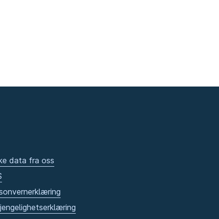
ke data fra oss
S
sonvernerklæring
gjengelighetserklæring