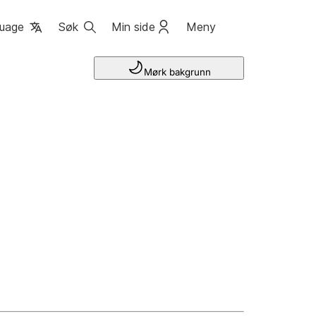
uage
Søk
Min side
Meny
Mørk bakgrunn