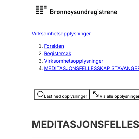
Registersøk
Aksjesel
Registrer
Virksomhetsopplysninger
Lag og forening
Flere
Forsiden
Registrere, endre, slette
organisa
Registersøk
Virksomhetsopplysninger
MEDITASJONSFELLESSKAP STAVANGE
Tinglysing
Jeger
Betaling 
Opplysninger er skjult
Last ned opplysninger
Vis alle opplysninge
Offentlig sektor
Andre t
MEDITASJONSFELLE