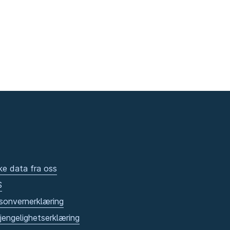
ke data fra oss
S
sonvernerklæring
gjengelighetserklæring