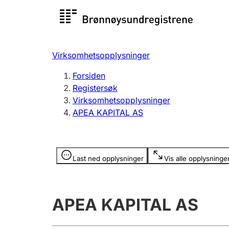
Registersøk
Aksjesel
Registrer
Virksomhetsopplysninger
Lag og forening
Flere
Forsiden
Registrere, endre, slette
organisa
Registersøk
Virksomhetsopplysninger
APEA KAPITAL AS
Tinglysing
Jeger
Betaling 
Opplysninger er skjult
Last ned opplysninger
Vis alle opplysninge
Offentlig sektor
Andre t
APEA KAPITAL AS