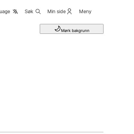
uage
Søk
Min side
Meny
Mørk bakgrunn