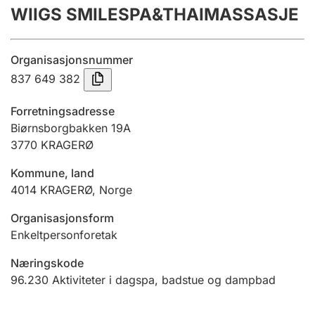
WIIGS SMILESPA&THAIMASSASJE
Årsregnskap
Innsending og forsinkelsesgebyr
Organisasjonsnummer
837 649 382
Tinglysing
Forretningsadresse
Biørnsborgbakken 19A
3770
KRAGERØ
Jeger
Betaling og jegeravgiftskort
Kommune, land
4014
KRAGERØ
,
Norge
Ektepaktveileder
Organisasjonsform
Enkeltpersonforetak
Næringskode
Offentlig sektor
96.230
Aktiviteter i dagspa, badstue og dampbad