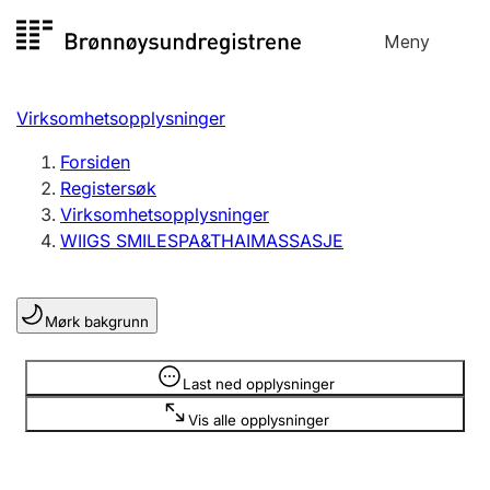
Hopp
Meny
Registersøk
til
Søk
Velg språk
innhold
Virksomhetsopplysninger
Aksjeselskap
Registrere, endre, slette
Forsiden
Registersøk
Virksomhetsopplysninger
Enkeltpersonforetak
WIIGS SMILESPA&THAIMASSASJE
Registrere, endre, slette
Mørk bakgrunn
Lag og forening
Registrere, endre, slette
Opplysninger er skjult
Last ned opplysninger
Vis alle opplysninger
Flere organisasjonsformer